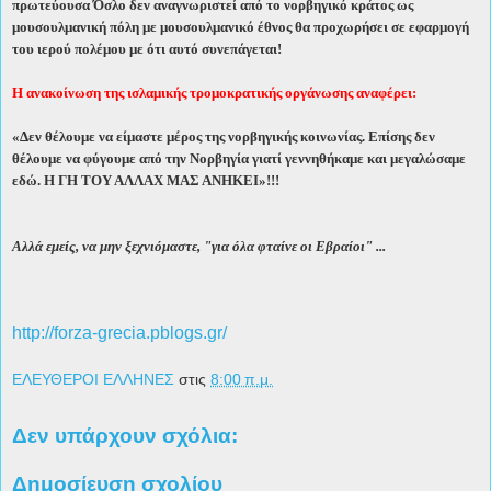
πρωτεύουσα Όσλο δεν αναγνωριστεί από το νορβηγικό κράτος ως
μουσουλμανική πόλη με μουσουλμανικό έθνος θα προχωρήσει σε εφαρμογή
του ιερού πολέμου με ότι αυτό συνεπάγεται!
Η ανακοίνωση της ισλαμικής τρομοκρατικής οργάνωσης αναφέρει:
«Δεν θέλουμε να είμαστε μέρος της νορβηγικής κοινωνίας. Επίσης δεν
θέλουμε να φύγουμε από την Νορβηγία γιατί γεννηθήκαμε και μεγαλώσαμε
εδώ. Η ΓΗ ΤΟΥ ΑΛΛΑΧ ΜΑΣ ΑΝΗΚΕΙ»!!!
Αλλά εμείς, να μην ξεχνιόμαστε, "για όλα φταίνε οι Εβραίοι" ...
http://forza-grecia.pblogs.gr/
ΕΛΕΥΘΕΡΟΙ ΕΛΛΗΝΕΣ
στις
8:00 π.μ.
Δεν υπάρχουν σχόλια:
Δημοσίευση σχολίου